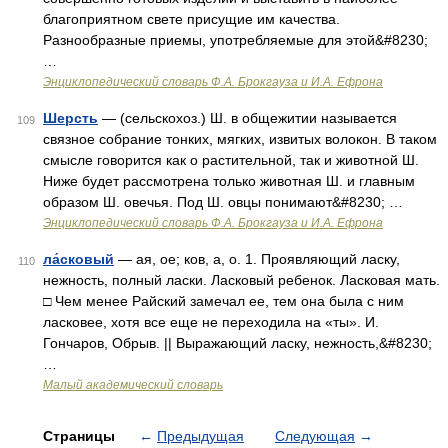
благоприятном свете присущие им качества.
Разнообразные приемы, употребляемые для этой&#8230;
…
Энциклопедический словарь Ф.А. Брокгауза и И.А. Ефрона
Шерсть
— (сельскохоз.) Ш. в общежитии называется
109
связное собрание тонких, мягких, извитых волокон. В таком
смысле говорится как о растительной, так и животной Ш.
Ниже будет рассмотрена только животная Ш. и главным
образом Ш. овечья. Под Ш. овцы понимают&#8230; …
Энциклопедический словарь Ф.А. Брокгауза и И.А. Ефрона
ла́сковый
— ая, ое; ков, а, о. 1. Проявляющий ласку,
110
нежность, полный ласки. Ласковый ребенок. Ласковая мать.
□ Чем менее Райский замечал ее, тем она была с ним
ласковее, хотя все еще не переходила на «ты». И.
Гончаров, Обрыв. || Выражающий ласку, нежность,&#8230;
…
Малый академический словарь
Страницы
←
Предыдущая
Следующая
→