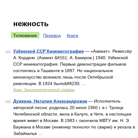
нежность
Толкование
Перевод
Книги
Узбекской ССР Кинематография
— «Азамат». Режиссёр
101
А. Кордюм. (Азамат &#151; А. Бакиров.) 1940. Узбекской
ССР кинематография. Первые демонстрации фильмов
состоялись в Ташкенте в 1897. Но национальное
киноискусство возникло лишь после Октябрьской
революции. В 1924 было&#8230; …
Кино: Энциклопедический словарь
Дудкина, Наталия Александровна
— Исполнитель
102
авторской песни; родилась 20 июня 1960 г. в г. Троицк
Челябинской области, жила в Калуге, в Чите, в настоящее
время живет в Москве. В 1983 г. окончила МВТУ им. Н. Э.
Баумана в Москве (инженер технолог по сварке) и уехала в
Забайкалье …