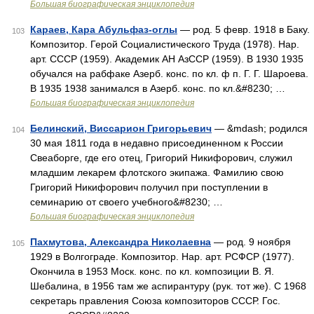
Большая биографическая энциклопедия
Караев, Кара Абульфаз-оглы
— род. 5 февр. 1918 в Баку.
103
Композитор. Герой Социалистического Труда (1978). Нар.
арт. СССР (1959). Академик АН АзССР (1959). В 1930 1935
обучался на рабфаке Азерб. конс. по кл. ф п. Г. Г. Шароева.
В 1935 1938 занимался в Азерб. конс. по кл.&#8230; …
Большая биографическая энциклопедия
Белинский, Виссарион Григорьевич
— &mdash; родился
104
30 мая 1811 года в недавно присоединенном к России
Свеаборге, где его отец, Григорий Никифорович, служил
младшим лекарем флотского экипажа. Фамилию свою
Григорий Никифорович получил при поступлении в
семинарию от своего учебного&#8230; …
Большая биографическая энциклопедия
Пахмутова, Александра Николаевна
— род. 9 ноября
105
1929 в Волгограде. Композитор. Нар. арт. РСФСР (1977).
Окончила в 1953 Моск. конс. по кл. композиции B. Я.
Шебалина, в 1956 там же аспирантуру (рук. тот же). С 1968
секретарь правления Союза композиторов СССР. Гос.