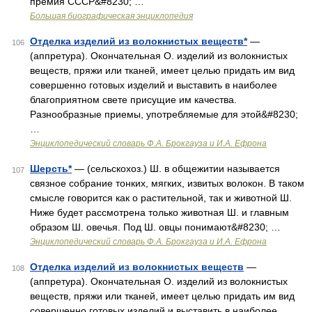
премия СССР&#8230; …
Большая биографическая энциклопедия
Отделка изделий из волокнистых веществ*
—
106
(аппретура). Окончательная О. изделий из волокнистых
веществ, пряжи или тканей, имеет целью придать им вид
совершенно готовых изделий и выставить в наиболее
благоприятном свете присущие им качества.
Разнообразные приемы, употребляемые для этой&#8230;
…
Энциклопедический словарь Ф.А. Брокгауза и И.А. Ефрона
Шерсть*
— (сельскохоз.) Ш. в общежитии называется
107
связное собрание тонких, мягких, извитых волокон. В таком
смысле говорится как о растительной, так и животной Ш.
Ниже будет рассмотрена только животная Ш. и главным
образом Ш. овечья. Под Ш. овцы понимают&#8230; …
Энциклопедический словарь Ф.А. Брокгауза и И.А. Ефрона
Отделка изделий из волокнистых веществ
—
108
(аппретура). Окончательная О. изделий из волокнистых
веществ, пряжи или тканей, имеет целью придать им вид
совершенно готовых изделий и выставить в наиболее